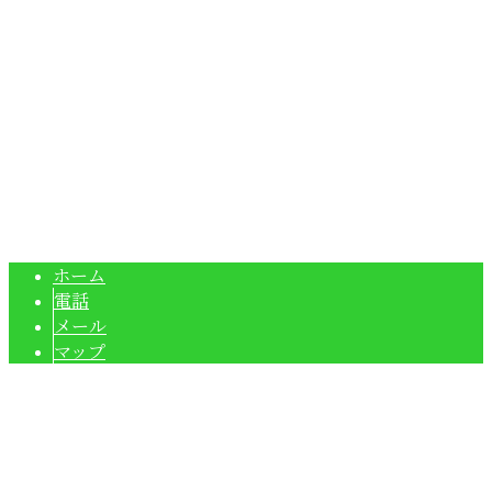
大阪府守口市梶町3丁目58-16
Googleマップで確認する
TEL：06-6995-4402 / FAX：06-6995-4403
株式会社トミタは守口市の空調設備工事業者です｜業務用エ
Copyright © ハウジングエアコンなどのエアコン取り付け工事は大阪府大
阪市や高槻市、守口市に対応の株式会社トミタ. All rights reserved.
ホーム
電話
メール
マップ