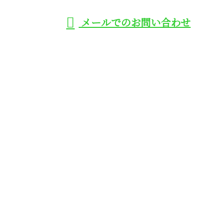
メールでのお問い合わせ
アコンなどのエアコン取り付け工事は
大阪府大阪市や高槻市、守口市に対応
の株式会社トミタ
ホーム
業務案内
施工実績
各種募集
会社概要
BLOG
サイトマップ
お問い合わせ