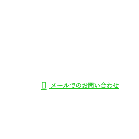
お電話でのお問い合わせ
070-6681-1937
ハウジングエ
受付／8：00～20：00
メールでのお問い合わせ
アコンなどのエアコン取り付け工事は
大阪府大阪市や高槻市、守口市に対応
の株式会社トミタ