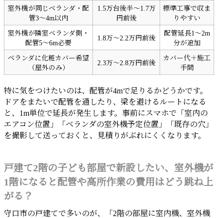
室外機が同じベランダ・配
1.5万台後半〜1.7万
標準工事で収ま
管3〜4m以内
円前後
りやすい
室外機が隣室ベランダ側・
配管延長1〜2m
1.8万〜2.2万円前後
配管5〜6m必要
分が追加
ベランダに化粧カバー希望
カバー代＋施工
2.3万〜2.8万円前後
（屋外のみ）
手間
特に気をつけたいのは、配管が4mで足りるかどうかです。
ドアをまたいで配管を通したり、梁を避けるルートになる
と、1m単位で延長が発生します。事前にスマホで「室内の
エアコン位置」「ベランダの室外機予定位置」「既存の穴」
を撮影して送っておくと、見積りがぶれにくくなります。
戸建て2階の子ども部屋で新設したい、室外機が
1階になると配管や高所作業の費用はどう跳ね上
がる？
守口市の戸建てで多いのが、「2階の部屋に室内機、室外機