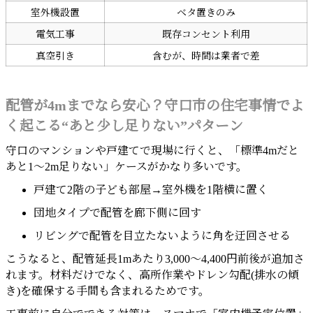
室外機設置
ベタ置きのみ
電気工事
既存コンセント利用
真空引き
含むが、時間は業者で差
配管が4mまでなら安心？守口市の住宅事情でよ
く起こる“あと少し足りない”パターン
守口のマンションや戸建てで現場に行くと、「標準4mだと
あと1〜2m足りない」ケースがかなり多いです。
戸建て2階の子ども部屋→室外機を1階横に置く
団地タイプで配管を廊下側に回す
リビングで配管を目立たないように角を迂回させる
こうなると、配管延長1mあたり3,000〜4,400円前後が追加さ
れます。材料だけでなく、高所作業やドレン勾配(排水の傾
き)を確保する手間も含まれるためです。