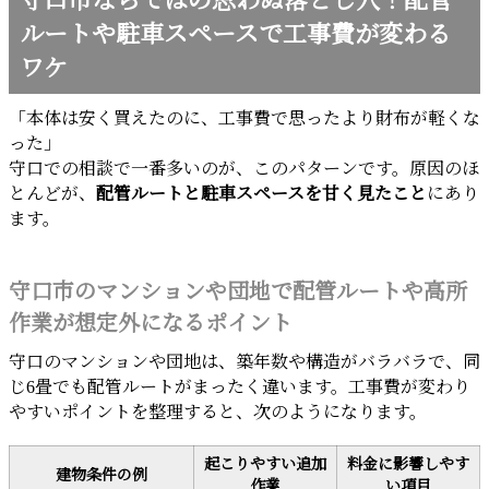
守口市ならではの思わぬ落とし穴！配管
ルートや駐車スペースで工事費が変わる
ワケ
「本体は安く買えたのに、工事費で思ったより財布が軽くな
った」
守口での相談で一番多いのが、このパターンです。原因のほ
とんどが、
配管ルートと駐車スペースを甘く見たこと
にあり
ます。
守口市のマンションや団地で配管ルートや高所
作業が想定外になるポイント
守口のマンションや団地は、築年数や構造がバラバラで、同
じ6畳でも配管ルートがまったく違います。工事費が変わり
やすいポイントを整理すると、次のようになります。
起こりやすい追加
料金に影響しやす
建物条件の例
作業
い項目