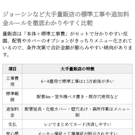
ジョーシンなど大手量販店の標準工事や追加料
金ルールを徹底わかりやすく比較
量販店は「本体＋標準工事費」がセットで分かりやすい反
面、配管やカバーのオプションがきっちりメニュー化されて
いるので、条件次第で合計金額が膨らみやすい傾向がありま
す。
項目
大手量販店の特徴
工事費
6〜8畳用で標準工事は1.5万前後が多い
用
標準範
配管4m・室外機ベタ置き・既存穴使用など
囲
追加料
配管延長・化粧カバー・壁穴あけ・高所作業はメニュー
金
制
支払
レジでまとめてカード決済しやすい
安心感
メーカー保証＋工事保証が明示されやすい