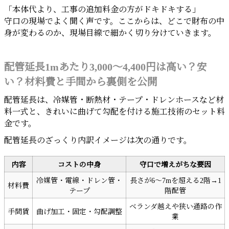
「本体代より、工事の追加料金の方がドキドキする」
守口の現場でよく聞く声です。ここからは、どこで財布の中
身が変わるのか、現場目線で細かく切り分けていきます。
配管延長1mあたり3,000～4,400円は高い？安
い？材料費と手間から裏側を公開
配管延長は、冷媒管・断熱材・テープ・ドレンホースなど材
料一式と、きれいに曲げて勾配を付ける施工技術のセット料
金です。
配管延長のざっくり内訳イメージは次の通りです。
内容
コストの中身
守口で増えがちな要因
冷媒管・電線・ドレン管・
長さが6～7mを超える2階→1
材料費
テープ
階配管
ベランダ越えや狭い通路の作
手間賃
曲げ加工・固定・勾配調整
業