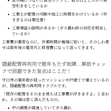
室外機につないだ真空ポンプで、数分以上しっかり真
空引きをしているか
工事士が配管の切断や加工に時間をかけているか（早
すぎるのは要注意）
工事保証の説明があるか（ガス漏れ時の対応を明言し
ているか）
工事費が激安なのに、作業時間が極端に短いと、そのしわ寄
せは数年後の電気代と修理費になって返ってきます。
隠蔽配管再利用で数年もたず故障…事前チェッ
クで回避できた盲点はここだ！
守口市の築年数が経ったマンションや戸建てで増えているの
が、隠蔽配管の再利用トラブルです。
「既存の配管をそのまま使えば工事費が浮きますよ」と言わ
れ、その場は安く済んだものの、
中の銅管が腐食していてガス漏れ