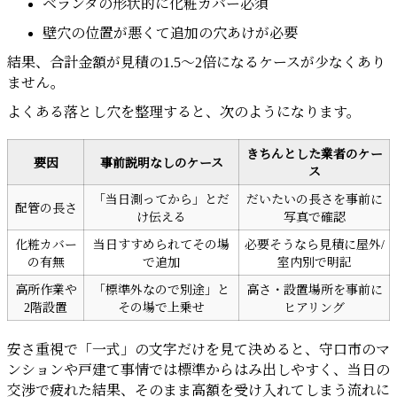
ベランダの形状的に化粧カバー必須
壁穴の位置が悪くて追加の穴あけが必要
結果、合計金額が見積の1.5～2倍になるケースが少なくあり
ません。
よくある落とし穴を整理すると、次のようになります。
きちんとした業者のケー
要因
事前説明なしのケース
ス
「当日測ってから」とだ
だいたいの長さを事前に
配管の長さ
け伝える
写真で確認
化粧カバー
当日すすめられてその場
必要そうなら見積に屋外/
の有無
で追加
室内別で明記
高所作業や
「標準外なので別途」と
高さ・設置場所を事前に
2階設置
その場で上乗せ
ヒアリング
安さ重視で「一式」の文字だけを見て決めると、守口市のマ
ンションや戸建て事情では標準からはみ出しやすく、当日の
交渉で疲れた結果、そのまま高額を受け入れてしまう流れに