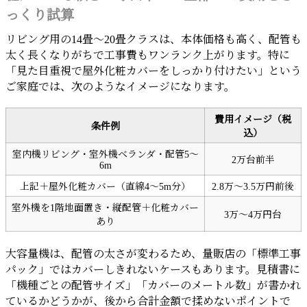
っくり試算
リビング用の14畳〜20畳クラスは、本体価格も高く、配管も
太く長くなりがちで工事費もワンランク上がります。特に
「見た目重視で屋外化粧カバーをしっかり付けたい」という
ご家庭では、次のようなイメージになります。
費用イメージ（税
条件例
込）
室内機リビング・室外機ベランダ・配管5〜
2万台前半
6m
上記＋屋外化粧カバー（直線4〜5m分）
2.8万〜3.5万円前後
室外機を1階地面置き・縦配管＋化粧カバー
3万〜4万円台
あり
大容量機は、配管の太さが変わるため、量販店の「標準工事
パック」ではカバーしきれないケースもあります。見積書に
「機種ごとの配管サイズ」「カバーのメートル数」が書かれ
ているかどうかが、後から合計金額で揉めないポイントで