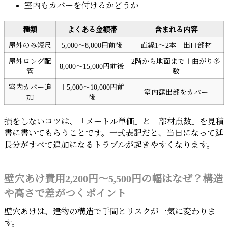
室内もカバーを付けるかどうか
種類
よくある金額帯
含まれる内容
屋外のみ短尺
5,000～8,000円前後
直線1～2本＋出口部材
屋外ロング配
2階から地面まで＋曲がり多
8,000～15,000円前後
管
数
室内カバー追
＋5,000～10,000円前
室内露出部をカバー
加
後
損をしないコツは、「メートル単価」と「部材点数」を見積
書に書いてもらうことです。一式表記だと、当日になって延
長分がすべて追加になるトラブルが起きやすくなります。
壁穴あけ費用2,200円～5,500円の幅はなぜ？構造
や高さで差がつくポイント
壁穴あけは、建物の構造で手間とリスクが一気に変わりま
す。