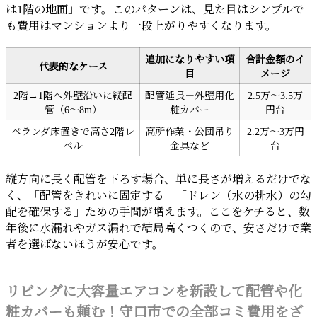
は1階の地面」です。このパターンは、見た目はシンプルで
も費用はマンションより一段上がりやすくなります。
追加になりやすい項
合計金額のイ
代表的なケース
目
メージ
2階→1階へ外壁沿いに縦配
配管延長＋外壁用化
2.5万〜3.5万
管（6〜8m）
粧カバー
円台
ベランダ床置きで高さ2階レ
高所作業・公団吊り
2.2万〜3万円
ベル
金具など
台
縦方向に長く配管を下ろす場合、単に長さが増えるだけでな
く、「配管をきれいに固定する」「ドレン（水の排水）の勾
配を確保する」ための手間が増えます。ここをケチると、数
年後に水漏れやガス漏れで結局高くつくので、安さだけで業
者を選ばないほうが安心です。
リビングに大容量エアコンを新設して配管や化
粧カバーも頼む！守口市での全部コミ費用をざ