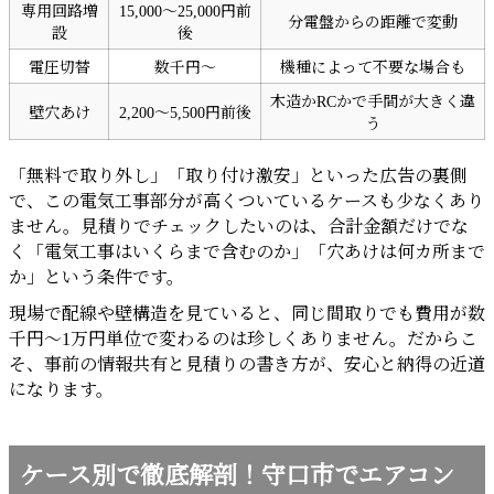
専用回路増
15,000〜25,000円前
分電盤からの距離で変動
設
後
電圧切替
数千円〜
機種によって不要な場合も
木造かRCかで手間が大きく違
壁穴あけ
2,200〜5,500円前後
う
「無料で取り外し」「取り付け激安」といった広告の裏側
で、この電気工事部分が高くついているケースも少なくあり
ません。見積りでチェックしたいのは、合計金額だけでな
く「電気工事はいくらまで含むのか」「穴あけは何カ所まで
か」という条件です。
現場で配線や壁構造を見ていると、同じ間取りでも費用が数
千円〜1万円単位で変わるのは珍しくありません。だからこ
そ、事前の情報共有と見積りの書き方が、安心と納得の近道
になります。
ケース別で徹底解剖！守口市でエアコン