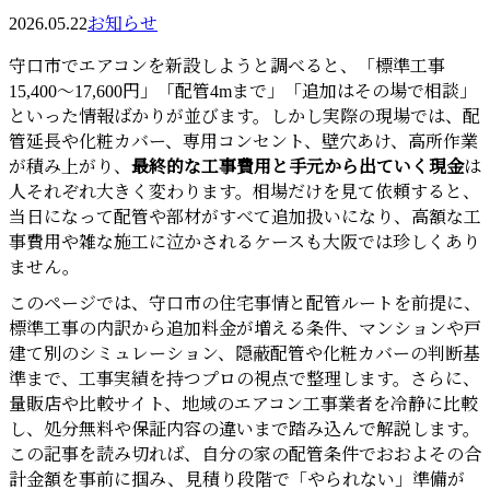
2026.05.22
お知らせ
守口市でエアコンを新設しようと調べると、「標準工事
15,400〜17,600円」「配管4mまで」「追加はその場で相談」
といった情報ばかりが並びます。しかし実際の現場では、配
管延長や化粧カバー、専用コンセント、壁穴あけ、高所作業
が積み上がり、
最終的な工事費用と手元から出ていく現金
は
人それぞれ大きく変わります。相場だけを見て依頼すると、
当日になって配管や部材がすべて追加扱いになり、高額な工
事費用や雑な施工に泣かされるケースも大阪では珍しくあり
ません。
このページでは、守口市の住宅事情と配管ルートを前提に、
標準工事の内訳から追加料金が増える条件、マンションや戸
建て別のシミュレーション、隠蔽配管や化粧カバーの判断基
準まで、工事実績を持つプロの視点で整理します。さらに、
量販店や比較サイト、地域のエアコン工事業者を冷静に比較
し、処分無料や保証内容の違いまで踏み込んで解説します。
この記事を読み切れば、自分の家の配管条件でおおよその合
計金額を事前に掴み、見積り段階で「やられない」準備が