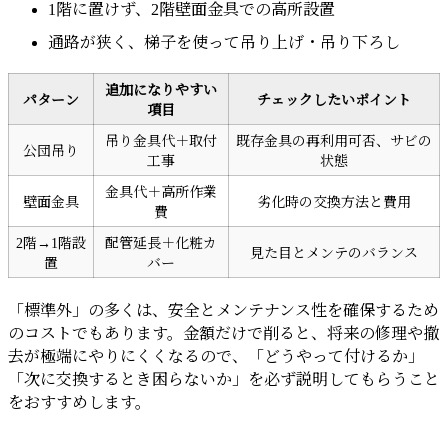
1階に置けず、2階壁面金具での高所設置
通路が狭く、梯子を使って吊り上げ・吊り下ろし
追加になりやすい
パターン
チェックしたいポイント
項目
吊り金具代＋取付
既存金具の再利用可否、サビの
公団吊り
工事
状態
金具代＋高所作業
壁面金具
劣化時の交換方法と費用
費
2階→1階設
配管延長＋化粧カ
見た目とメンテのバランス
置
バー
「標準外」の多くは、安全とメンテナンス性を確保するため
のコストでもあります。金額だけで削ると、将来の修理や撤
去が極端にやりにくくなるので、「どうやって付けるか」
「次に交換するとき困らないか」を必ず説明してもらうこと
をおすすめします。