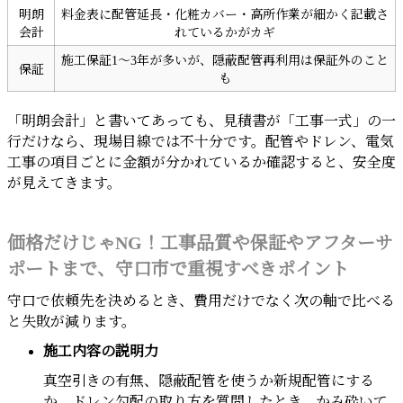
明朗
料金表に配管延長・化粧カバー・高所作業が細かく記載さ
会計
れているかがカギ
施工保証1〜3年が多いが、隠蔽配管再利用は保証外のこと
保証
も
「明朗会計」と書いてあっても、見積書が「工事一式」の一
行だけなら、現場目線では不十分です。配管やドレン、電気
工事の項目ごとに金額が分かれているか確認すると、安全度
が見えてきます。
価格だけじゃNG！工事品質や保証やアフターサ
ポートまで、守口市で重視すべきポイント
守口で依頼先を決めるとき、費用だけでなく次の軸で比べる
と失敗が減ります。
施工内容の説明力
真空引きの有無、隠蔽配管を使うか新規配管にする
か、ドレン勾配の取り方を質問したとき、かみ砕いて