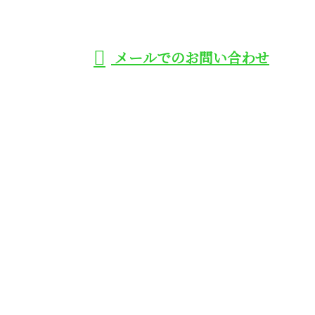
受付／8：00～20：00
メールでのお問い合わせ
アコンなどのエアコン取り付け工事は
大阪府大阪市や高槻市、守口市に対応
の株式会社トミタ
ホーム
業務案内
施工実績
各種募集
会社概要
BLOG
サイトマップ