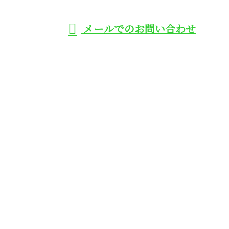
メールでのお問い合わせ
アコンなどのエアコン取り付け工事は
大阪府大阪市や高槻市、守口市に対応
の株式会社トミタ
ホーム
業務案内
施工実績
各種募集
会社概要
BLOG
サイトマップ
お問い合わせ